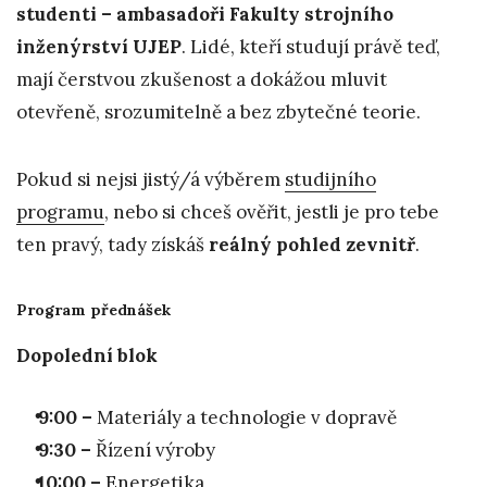
studenti – ambasadoři Fakulty strojního
inženýrství UJEP
. Lidé, kteří studují právě teď,
mají čerstvou zkušenost a dokážou mluvit
otevřeně, srozumitelně a bez zbytečné teorie.
Pokud si nejsi jistý/á výběrem
studijního
programu
, nebo si chceš ověřit, jestli je pro tebe
ten pravý, tady získáš
reálný pohled zevnitř
.
Program přednášek
Dopolední blok
9:00 –
Materiály a technologie v dopravě
9:30 –
Řízení výroby
10:00 –
Energetika