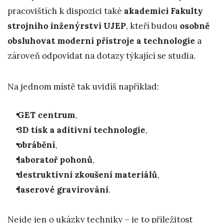
pracovištích k dispozici také
akademici Fakulty
strojního inženýrství UJEP
, kteří budou
osobně
obsluhovat moderní přístroje a technologie
a
zároveň odpovídat na dotazy týkající se studia.
Na jednom místě tak uvidíš například:
GET centrum
,
3D tisk a aditivní technologie
,
obrábění
,
laboratoř pohonů
,
destruktivní zkoušení materiálů
,
laserové gravírování
.
Nejde jen o ukázky techniky – je to příležitost