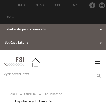
IMIS
STAG
OBD
MAIL
CZ
Fakulta strojního inženýrství
Součásti fakulty
Domů
Studium
Pro uchazeče
Dny otevřených dveří 2026