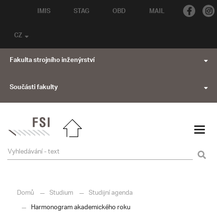
IMIS
STAG
OBD
MAIL
CZ
Fakulta strojního inženýrství
Součásti fakulty
Domů
Studium
Studijní agenda
Harmonogram akademického roku